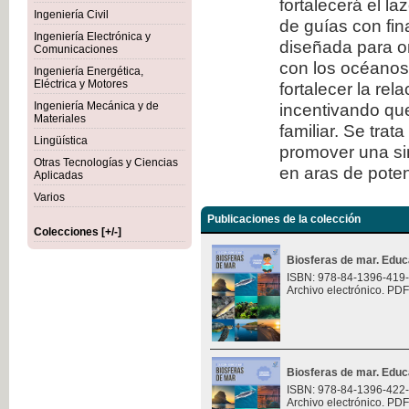
fortalecerá el l
Ingeniería Civil
de guías con fi
Ingeniería Electrónica y
diseñada para or
Comunicaciones
con los océanos.
Ingeniería Energética,
Eléctrica y Motores
fortalecer la rel
Ingeniería Mecánica y de
incentivando que
Materiales
familiar. Se trat
Lingüística
promover una sin
Otras Tecnologías y Ciencias
en aras de potenc
Aplicadas
Varios
Publicaciones de la colección
Colecciones [+/-]
Biosferas de mar. Educ
ISBN: 978-84-1396-419
Archivo electrónico. PDF
Biosferas de mar. Educ
ISBN: 978-84-1396-422
Archivo electrónico. PDF