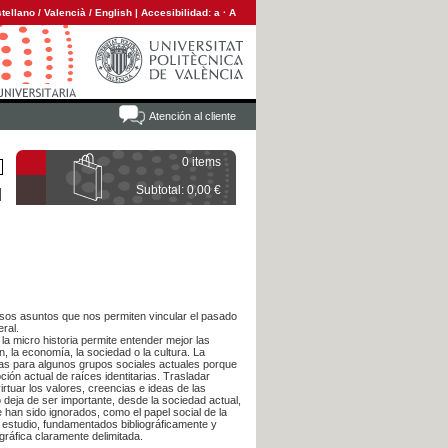
tellano
/
Valencià
/
English
|
Accesibilidad:
a
·
A
Atención al cliente
0 items
Subtotal: 0,00 €
osos asuntos que nos permiten vincular el pasado
eral.
 la micro historia permite entender mejor las
, la economía, la sociedad o la cultura. La
das para algunos grupos sociales actuales porque
ción actual de raíces identitarias. Trasladar
rtuar los valores, creencias e ideas de las
 deja de ser importante, desde la sociedad actual,
an sido ignorados, como el papel social de la
e estudio, fundamentados bibliográficamente y
ráfica claramente delimitada.