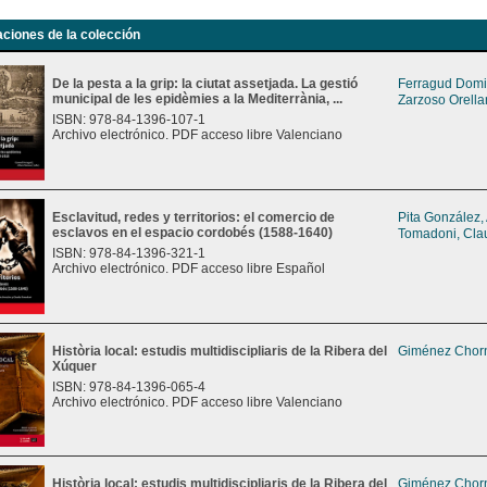
aciones de la colección
De la pesta a la grip: la ciutat assetjada. La gestió
Ferragud Domi
municipal de les epidèmies a la Mediterrània, ...
Zarzoso Orella
ISBN: 978-84-1396-107-1
Archivo electrónico. PDF acceso libre Valenciano
Esclavitud, redes y territorios: el comercio de
Pita González,
esclavos en el espacio cordobés (1588-1640)
Tomadoni, Cla
ISBN: 978-84-1396-321-1
Archivo electrónico. PDF acceso libre Español
Història local: estudis multidiscipliaris de la Ribera del
Giménez Chorn
Xúquer
ISBN: 978-84-1396-065-4
Archivo electrónico. PDF acceso libre Valenciano
Història local: estudis multidiscipliaris de la Ribera del
Giménez Chorn