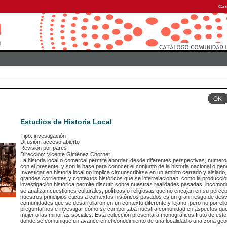
Cas
Estudios de Historia Local
Tipo: investigación
Difusión: acceso abierto
Revisión por pares
Dirección: Vicente Giménez Chornet
La historia local o comarcal permite abordar, desde diferentes perspectivas, numer
con el presente, y son la base para conocer el conjunto de la historia nacional o gen
Investigar en historia local no implica circunscribirse en un ámbito cerrado y aislado,
grandes corrientes y contextos históricos que se interrelacionan, como la producción
investigación histórica permite discutir sobre nuestras realidades pasadas, incomo
se analizan cuestiones culturales, políticas o religiosas que no encajan en su percep
nuestros principios éticos a contextos históricos pasados es un gran riesgo de desvi
comunidades que se desarrollaron en un contexto diferente y lejano, pero no por ello
preguntarnos e investigar cómo se comportaba nuestra comunidad en aspectos que h
mujer o las minorías sociales. Esta colección presentará monográficos fruto de est
donde se comunique un avance en el conocimiento de una localidad o una zona geog