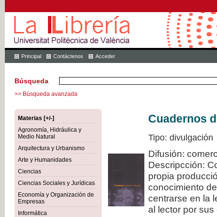
Principal
Contáctenos
Acceder
Búsqueda
>> Búsqueda avanzada
Cuadernos de
Materias [+/-]
Agronomía, Hidráulica y
Tipo: divulgación
Medio Natural
Arquitectura y Urbanismo
Difusión: comerc
Arte y Humanidades
Descripcción: C
Ciencias
propia producció
Ciencias Sociales y Jurídicas
conocimiento de
Economía y Organización de
centrarse en la 
Empresas
al lector por sus
Informática