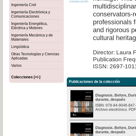
multidisciplina
Ingeniería Civil
Ingeniería Electrónica y
conservators-re
Comunicaciones
professionals 
Ingeniería Energética,
Eléctrica y Motores
and rigorous pe
Ingeniería Mecánica y de
cultural herita
Materiales
Lingüística
Director: Laura 
Otras Tecnologías y Ciencias
Publication Fre
Aplicadas
ISSN: 2697-101
Varios
Colecciones [+/-]
Publicaciones de la colección
Diagnosis. Before, Durin
durante, después
ISBN: 978-84-9048-847
Archivo electrónico. PDF
Diagnosis. Before, Durin
durante, después