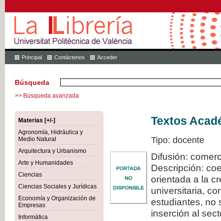
Principal
Contáctenos
Acceder
Búsqueda
>> Búsqueda avanzada
Textos Acadé
Materias [+/-]
Agronomía, Hidráulica y
Tipo: docente
Medio Natural
Arquitectura y Urbanismo
Difusión: comerc
Arte y Humanidades
Descripción: coe
Ciencias
orientada a la c
Ciencias Sociales y Jurídicas
universitaria, c
Economía y Organización de
estudiantes, no 
Empresas
inserción al sec
Informática