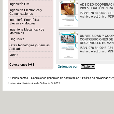
Ingeniería Civil
ADSIDEO-COOPERACIÓ
INVESTIGACIÓN PAR
Ingeniería Electrónica y
ISBN: 978-84-9048-411-
Comunicaciones
Archivo electrónico. PDF
Ingeniería Energética,
Eléctrica y Motores
Ingeniería Mecánica y de
Materiales
UNIVERSIDAD Y COO
Lingüística
CONTRIBUCIONES DE 
DESARROLLO HUMAN
Otras Tecnologías y Ciencias
ISBN: 978-84-9048-284
Aplicadas
Archivo electrónico. PDF
Varios
Colecciones [+/-]
Ordenado por
Quienes somos
::
Condiciones generales de contratación
::
Política de privacidad
::
A
Universitat Politècnica de València © 2012