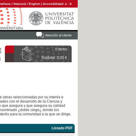
tellano
/
Valencià
/
English
|
Accesibilidad:
a
·
A
Atención al cliente
0 items
Subtotal: 0,00 €
e obras seleccionadas por su interés e
ades con el desarrollo de la Ciencia y
llo que asegura y que asegura su calidad
denominado ¿doble ciego¿ donde los
terés para la comunidad a la que se dirige.
Listado PDF