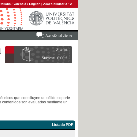
tellano
/
Valencià
/
English
|
Accesibilidad:
a
·
A
Atención al cliente
0 items
Subtotal: 0,00 €
-técnicos que constituyen un sólido soporte
 Sus contenidos son evaluados mediante un
Listado PDF