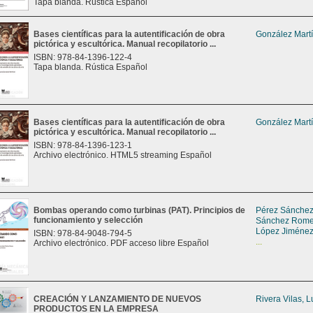
Tapa blanda. Rústica Español
Bases científicas para la autentificación de obra
González Martí
pictórica y escultórica. Manual recopilatorio ...
ISBN: 978-84-1396-122-4
Tapa blanda. Rústica Español
Bases científicas para la autentificación de obra
González Martí
pictórica y escultórica. Manual recopilatorio ...
ISBN: 978-84-1396-123-1
Archivo electrónico. HTML5 streaming Español
Bombas operando como turbinas (PAT). Principios de
Pérez Sánchez
funcionamiento y selección
Sánchez Romer
López Jiménez
ISBN: 978-84-9048-794-5
...
Archivo electrónico. PDF acceso libre Español
CREACIÓN Y LANZAMIENTO DE NUEVOS
Rivera Vilas, L
PRODUCTOS EN LA EMPRESA