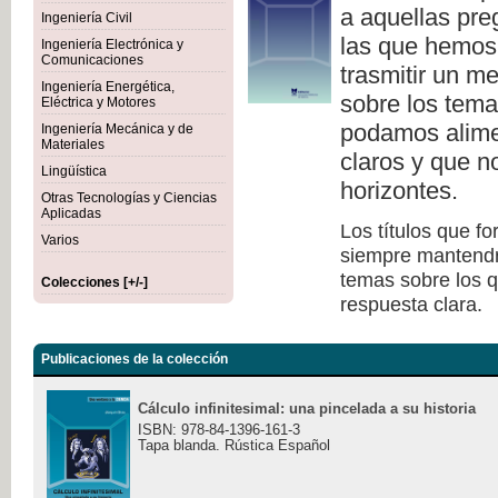
a aquellas pre
Ingeniería Civil
las que hemos
Ingeniería Electrónica y
Comunicaciones
trasmitir un me
Ingeniería Energética,
sobre los tema
Eléctrica y Motores
podamos alime
Ingeniería Mecánica y de
Materiales
claros y que 
Lingüística
horizontes.
Otras Tecnologías y Ciencias
Aplicadas
Los títulos que f
Varios
siempre mantendrán
temas sobre los q
Colecciones [+/-]
respuesta clara.
Publicaciones de la colección
Cálculo infinitesimal: una pincelada a su historia
ISBN: 978-84-1396-161-3
Tapa blanda. Rústica Español