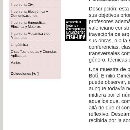
Ingeniería Civil
Descripción: esta
Ingeniería Electrónica y
sus objetivos prio
Comunicaciones
profesores además
Ingeniería Energética,
Eléctrica y Motores
valenciano constr
trayectoria de arq
Ingeniería Mecánica y de
Materiales
sus obras, o a la
Lingüística
conferencias, cla
Otras Tecnologías y Ciencias
transversales com
Aplicadas
género, técnicas c
Varios
Una muestra de pr
Colecciones [+/-]
Botí, Emilio Gimé
puede observar, 
aunque todavía no
midiera por el nú
aquellos que, co
allá de que el co
reflexivo. Deseam
recibida por la so