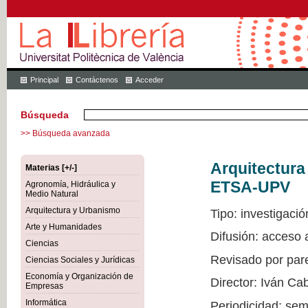
Principal
Contáctenos
Acceder
Búsqueda
>> Búsqueda avanzada
Arquitectur
Materias [+/-]
ETSA-UPV
Agronomía, Hidráulica y
Medio Natural
Arquitectura y Urbanismo
Tipo: investigació
Arte y Humanidades
Difusión: acceso
Ciencias
Revisado por par
Ciencias Sociales y Jurídicas
Economía y Organización de
Director: Iván Ca
Empresas
Informática
Periodicidad: sem