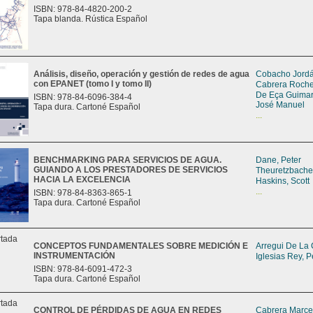
ISBN: 978-84-4820-200-2
Tapa blanda. Rústica Español
Análisis, diseño, operación y gestión de redes de agua
Cobacho Jordá
con EPANET (tomo I y tomo II)
Cabrera Roche
De Eça Guimar
ISBN: 978-84-6096-384-4
José Manuel
Tapa dura. Cartoné Español
...
BENCHMARKING PARA SERVICIOS DE AGUA.
Dane, Peter
GUIANDO A LOS PRESTADORES DE SERVICIOS
Theuretzbacher
HACIA LA EXCELENCIA
Haskins, Scott
...
ISBN: 978-84-8363-865-1
Tapa dura. Cartoné Español
CONCEPTOS FUNDAMENTALES SOBRE MEDICIÓN E
Arregui De La 
INSTRUMENTACIÓN
Iglesias Rey, P
ISBN: 978-84-6091-472-3
Tapa dura. Cartoné Español
CONTROL DE PÉRDIDAS DE AGUA EN REDES
Cabrera Marcet