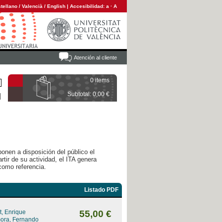
tellano
/
Valencià
/
English
|
Accesibilidad:
a
·
A
Atención al cliente
0 items
Subtotal: 0,00 €
ponen a disposición del público el
rtir de su actividad, el ITA genera
como referencia.
Listado PDF
, Enrique
55,00 €
mora, Fernando