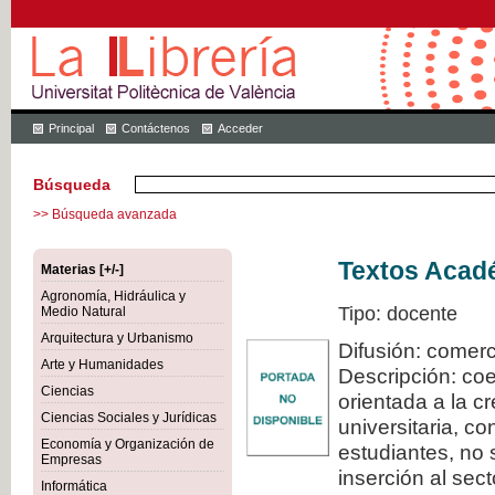
Principal
Contáctenos
Acceder
Búsqueda
>> Búsqueda avanzada
Textos Acadé
Materias [+/-]
Agronomía, Hidráulica y
Tipo: docente
Medio Natural
Arquitectura y Urbanismo
Difusión: comerc
Arte y Humanidades
Descripción: coe
Ciencias
orientada a la c
Ciencias Sociales y Jurídicas
universitaria, c
Economía y Organización de
estudiantes, no 
Empresas
inserción al sec
Informática