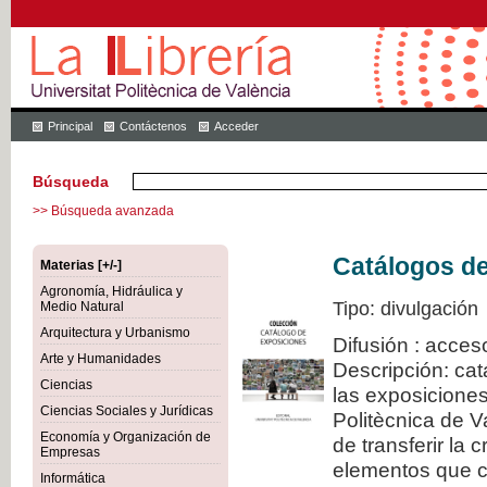
Principal
Contáctenos
Acceder
Búsqueda
>> Búsqueda avanzada
Catálogos d
Materias [+/-]
Agronomía, Hidráulica y
Tipo: divulgación
Medio Natural
Arquitectura y Urbanismo
Difusión : acces
Arte y Humanidades
Descripción: cat
Ciencias
las exposiciones
Ciencias Sociales y Jurídicas
Politècnica de V
Economía y Organización de
de transferir la 
Empresas
elementos que c
Informática