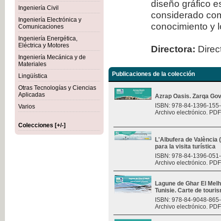
diseño gráfico 
Ingeniería Civil
considerado com
Ingeniería Electrónica y
conocimiento y l
Comunicaciones
Ingeniería Energética,
Eléctrica y Motores
Directora:
Direct
Ingeniería Mecánica y de
Materiales
Publicaciones de la colección
Lingüística
Otras Tecnologías y Ciencias
Aplicadas
Azrap Oasis. Zarqa Gov
ISBN: 978-84-1396-155
Varios
Archivo electrónico. PDF
Colecciones [+/-]
L'Albufera de València
para la visita turística
ISBN: 978-84-1396-051
Archivo electrónico. PDF
Lagune de Ghar El Melh 
Tunisie. Carte de touri
ISBN: 978-84-9048-865
Archivo electrónico. PDF