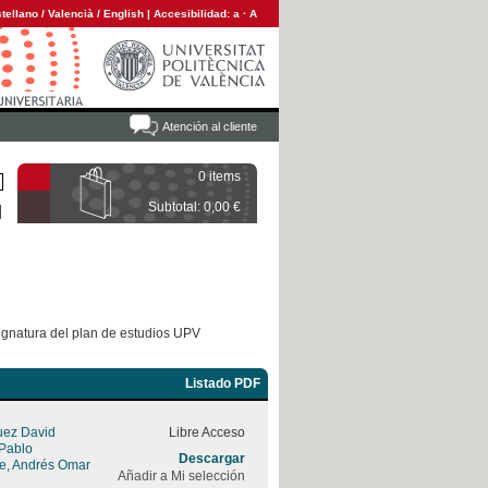
tellano
/
Valencià
/
English
|
Accesibilidad:
a
·
A
Atención al cliente
0 items
Subtotal: 0,00 €
ignatura del plan de estudios UPV
Listado PDF
uez David
Libre Acceso
 Pablo
Descargar
rre, Andrés Omar
Añadir a Mi selección