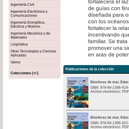
fortalecerá el l
Ingeniería Civil
de guías con fi
Ingeniería Electrónica y
diseñada para or
Comunicaciones
con los océanos.
Ingeniería Energética,
Eléctrica y Motores
fortalecer la rel
Ingeniería Mecánica y de
incentivando que
Materiales
familiar. Se trat
Lingüística
promover una sin
Otras Tecnologías y Ciencias
en aras de potenc
Aplicadas
Varios
Publicaciones de la colección
Colecciones [+/-]
Biosferas de mar. Educ
ISBN: 978-84-1396-419
Archivo electrónico. PDF
Biosferas de mar. Educ
ISBN: 978-84-1396-422
Archivo electrónico. PDF