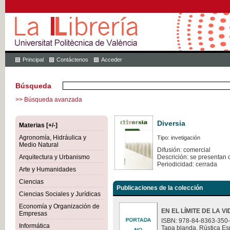
Principal
Contáctenos
Acceder
Búsqueda
>> Búsqueda avanzada
Diversia
Materias [+/-]
Agronomía, Hidráulica y
Tipo: invetigación
Medio Natural
Difusión: comercial
Arquitectura y Urbanismo
Descrición: se presentan 
Periodicidad: cerrada
Arte y Humanidades
Ciencias
Publicaciones de la colección
Ciencias Sociales y Jurídicas
Economía y Organización de
EN EL LÍMITE DE LA V
Empresas
ISBN: 978-84-8363-350
Informática
Tapa blanda. Rústica Es