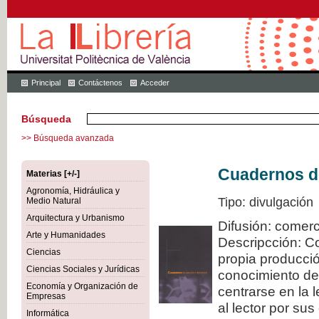
Principal
Contáctenos
Acceder
Búsqueda
>> Búsqueda avanzada
Cuadernos de
Materias [+/-]
Agronomía, Hidráulica y
Tipo: divulgación
Medio Natural
Arquitectura y Urbanismo
Difusión: comerc
Arte y Humanidades
Descripcción: C
Ciencias
propia producció
Ciencias Sociales y Jurídicas
conocimiento de
Economía y Organización de
centrarse en la 
Empresas
al lector por sus
Informática