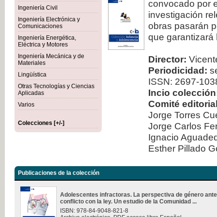
convocado por el
Ingeniería Civil
investigación re
Ingeniería Electrónica y
obras pasarán po
Comunicaciones
que garantizará 
Ingeniería Energética,
Eléctrica y Motores
Ingeniería Mecánica y de
Director:
Vicente
Materiales
Periodicidad:
se
Lingüística
ISSN: 2697-103
Otras Tecnologías y Ciencias
Incio colección
Aplicadas
Comité editorial
Varios
Jorge Torres Cu
Colecciones [+/-]
Jorge Carlos Fe
Ignacio Aguad
Esther Pillado 
Publicaciones de la colección
Adolescentes infractoras. La perspectiva de género ante
conflicto con la ley. Un estudio de la Comunidad ...
ISBN: 978-84-9048-821-8