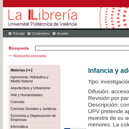
Principal
Contáctenos
Acceder
Búsqueda
>> Búsqueda avanzada
Infancia y a
Materias [+/-]
Agronomía, Hidráulica y
Tipo: investigació
Medio Natural
Arquitectura y Urbanismo
Difusión: acceso
Arte y Humanidades
Revisión por pa
Ciencias
Descripción: con
Ciencias Sociales y Jurídicas
UPV pretende ap
Economía y Organización de
muestra de su ac
Empresas
menores. La col
Informática