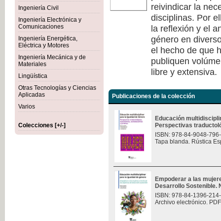
reivindicar la nec
Ingeniería Civil
disciplinas. Por e
Ingeniería Electrónica y
la reflexión y el 
Comunicaciones
género en diverso
Ingeniería Energética,
Eléctrica y Motores
el hecho de que h
Ingeniería Mecánica y de
publiquen volúmen
Materiales
libre y extensiva.
Lingüística
Otras Tecnologías y Ciencias
Aplicadas
Publicaciones de la colección
Varios
Educación multidiscipli
Colecciones [+/-]
Perspectivas traductológ
ISBN: 978-84-9048-796
Tapa blanda. Rústica Es
Empoderar a las mujere
Desarrollo Sostenible.
ISBN: 978-84-1396-214
Archivo electrónico. PDF