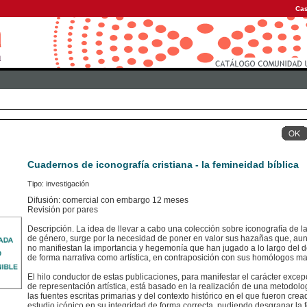
Cas
Cuadernos de iconografía cristiana - la femineidad bíblica
Tipo: investigación
Difusión: comercial con embargo 12 meses
Revisión por pares
Descripción. La idea de llevar a cabo una colección sobre iconografía de l
de género, surge por la necesidad de poner en valor sus hazañas que, au
no manifiestan la importancia y hegemonía que han jugado a lo largo del de
de forma narrativa como artística, en contraposición con sus homólogos ma
El hilo conductor de estas publicaciones, para manifestar el carácter excep
de representación artística, está basado en la realización de una metodol
las fuentes escritas primarias y del contexto histórico en el que fueron cr
estudio icónico en su integridad de forma correcta, pudiendo desgranar la 