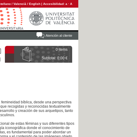
tellano
/
Valencià
/
English
|
Accesibilidad:
a
·
A
Atención al cliente
0 items
Subtotal: 0,00 €
a femineidad bíblica, desde una perspectiva
nque recogidas y reconocidas textualmente
sarrollo y creación de sus arquetipos, tanto
sculinos.
cional de estas féminas y sus diferentes tipos
ogía iconográfica donde el conocimiento de
eadas, es fundamental para poder abordar un
forma y el contenido de las imágenes objeto