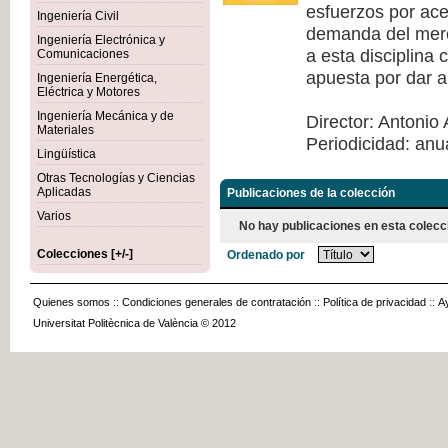
esfuerzos por acer
Ingeniería Civil
demanda del merca
Ingeniería Electrónica y
a esta disciplina
Comunicaciones
apuesta por dar a
Ingeniería Energética,
Eléctrica y Motores
Ingeniería Mecánica y de
Director: Antonio 
Materiales
Periodicidad: anu
Lingüística
Otras Tecnologías y Ciencias
Aplicadas
Publicaciones de la colección
Varios
No hay publicaciones en esta colecc
Colecciones [+/-]
Ordenado por
Quienes somos
::
Condiciones generales de contratación
::
Política de privacidad
::
A
Universitat Politècnica de València © 2012