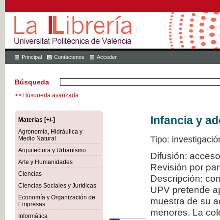
Principal
Contáctenos
Acceder
Búsqueda
>> Búsqueda avanzada
Infancia y a
Materias [+/-]
Agronomía, Hidráulica y
Tipo: investigació
Medio Natural
Arquitectura y Urbanismo
Difusión: acceso
Arte y Humanidades
Revisión por pa
Ciencias
Descripción: con
Ciencias Sociales y Jurídicas
UPV pretende ap
Economía y Organización de
muestra de su ac
Empresas
menores. La col
Informática