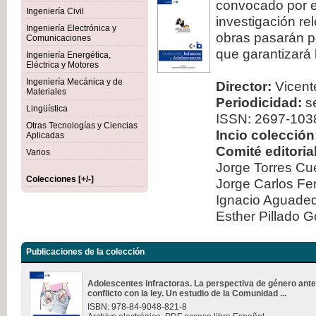
convocado por el
Ingeniería Civil
investigación re
Ingeniería Electrónica y
obras pasarán po
Comunicaciones
que garantizará 
Ingeniería Energética,
Eléctrica y Motores
Ingeniería Mecánica y de
Director:
Vicente
Materiales
Periodicidad:
se
Lingüística
ISSN: 2697-103
Otras Tecnologías y Ciencias
Incio colección
Aplicadas
Comité editorial
Varios
Jorge Torres Cu
Colecciones [+/-]
Jorge Carlos Fe
Ignacio Aguad
Esther Pillado 
Publicaciones de la colección
Adolescentes infractoras. La perspectiva de género ante
conflicto con la ley. Un estudio de la Comunidad ...
ISBN: 978-84-9048-821-8