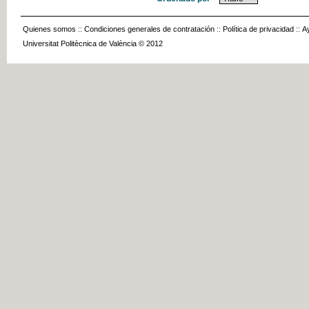
Quienes somos
::
Condiciones generales de contratación
::
Política de privacidad
::
A
Universitat Politècnica de València © 2012