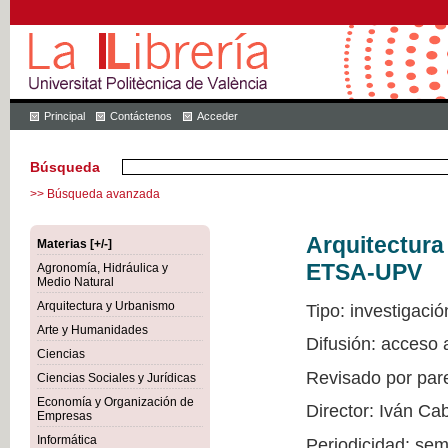
Principal
Contáctenos
Acceder
Búsqueda
>> Búsqueda avanzada
Arquitectur
Materias [+/-]
ETSA-UPV
Agronomía, Hidráulica y
Medio Natural
Arquitectura y Urbanismo
Tipo: investigació
Arte y Humanidades
Difusión: acceso
Ciencias
Revisado por par
Ciencias Sociales y Jurídicas
Economía y Organización de
Director: Iván Ca
Empresas
Informática
Periodicidad: sem