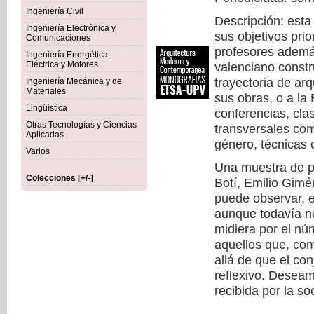
Ingeniería Civil
Descripción: esta
Ingeniería Electrónica y
sus objetivos prio
Comunicaciones
profesores además
Ingeniería Energética,
Eléctrica y Motores
valenciano constr
trayectoria de arq
Ingeniería Mecánica y de
Materiales
sus obras, o a la
Lingüística
conferencias, cla
Otras Tecnologías y Ciencias
transversales com
Aplicadas
género, técnicas c
Varios
Una muestra de pr
Colecciones [+/-]
Botí, Emilio Gimé
puede observar, 
aunque todavía no
midiera por el nú
aquellos que, co
allá de que el co
reflexivo. Deseam
recibida por la so