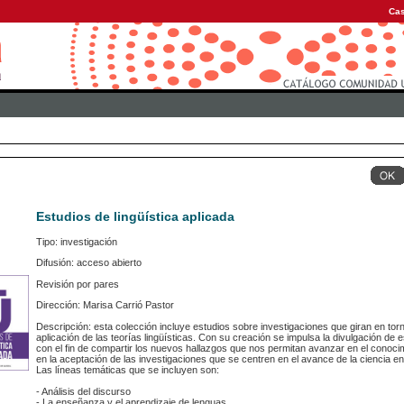
Cas
Estudios de lingüística aplicada
Tipo: investigación
Difusión: acceso abierto
Revisión por pares
Dirección: Marisa Carrió Pastor
Descripción: esta colección incluye estudios sobre investigaciones que giran en torno
aplicación de las teorías lingüísticas. Con su creación se impulsa la divulgación de e
con el fin de compartir los nuevos hallazgos que nos permitan avanzar en el conoci
en la aceptación de las investigaciones que se centren en el avance de la ciencia en 
Las líneas temáticas que se incluyen son:
- Análisis del discurso
- La enseñanza y el aprendizaje de lenguas