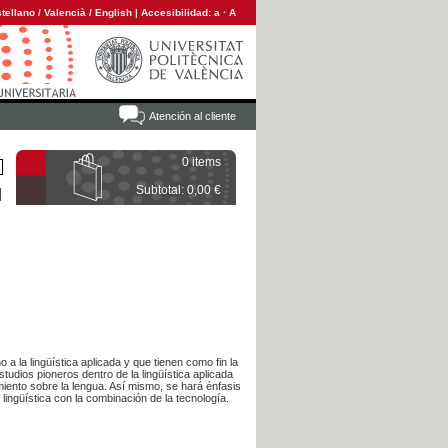
tellano
/
Valencià
/
English
|
Accesibilidad:
a
·
A
Atención al cliente
0 items
Subtotal: 0,00 €
 a la lingüística aplicada y que tienen como fin la
studios pioneros dentro de la lingüística aplicada
miento sobre la lengua. Así mismo, se hará énfasis
lingüística con la combinación de la tecnología.