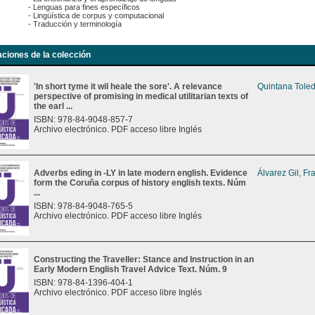
- Lenguas para fines específicos
- Lingüística de corpus y computacional
- Traducción y terminología
aciones de la colección
'In short tyme it wil heale the sore'. A relevance
Quintana Toled
perspective of promising in medical utilitarian texts of
the earl ...
ISBN: 978-84-9048-857-7
Archivo electrónico. PDF acceso libre Inglés
Adverbs eding in -LY in late modern english. Evidence
Álvarez Gil, Fr
form the Coruña corpus of history english texts. Núm
...
ISBN: 978-84-9048-765-5
Archivo electrónico. PDF acceso libre Inglés
Constructing the Traveller: Stance and Instruction in an
Early Modern English Travel Advice Text. Núm. 9
ISBN: 978-84-1396-404-1
Archivo electrónico. PDF acceso libre Inglés