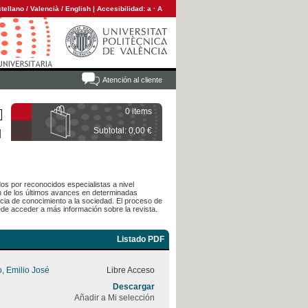
tellano
/
Valencià
/
English
|
Accesibilidad:
a
·
A
Atención al cliente
0 items
Subtotal: 0,00 €
dos por reconocidos especialistas a nivel
ón de los últimos avances en determinadas
cia de conocimiento a la sociedad. El proceso de
de acceder a más información sobre la revista.
Listado PDF
o, Emilio José
Libre Acceso
Descargar
Añadir a Mi selección