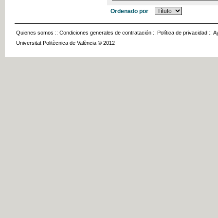
Ordenado por
Quienes somos
::
Condiciones generales de contratación
::
Política de privacidad
::
A
Universitat Politècnica de València © 2012