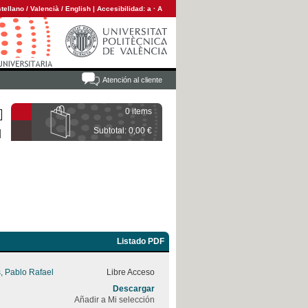
tellano
/
Valencià
/
English
|
Accesibilidad:
a
·
A
Atención al cliente
0 items
Subtotal: 0,00 €
Listado PDF
, Pablo Rafael
Libre Acceso
Descargar
Añadir a Mi selección