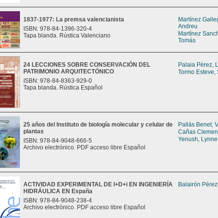
1837-1977: La premsa valencianista
Martínez Galle
Andreu
ISBN: 978-84-1396-320-4
Martínez Sanch
Tapa blanda. Rústica Valenciano
Tomás
24 LECCIONES SOBRE CONSERVACIÓN DEL
Palaia Pérez, L
PATRIMONIO ARQUITECTÓNICO
Tormo Esteve,
ISBN: 978-84-8363-929-0
Tapa blanda. Rústica Español
25 años del Instituto de biología molecular y celular de
Pallás Benet, 
plantas
Cañas Clement
Yenush, Lynne
ISBN: 978-84-9048-666-5
Archivo electrónico. PDF acceso libre Español
ACTIVIDAD EXPERIMENTAL DE I+D+i EN INGENIERÍA
Balairón Pérez
HIDRÁULICA EN España
ISBN: 978-84-9048-238-4
Archivo electrónico. PDF acceso libre Español