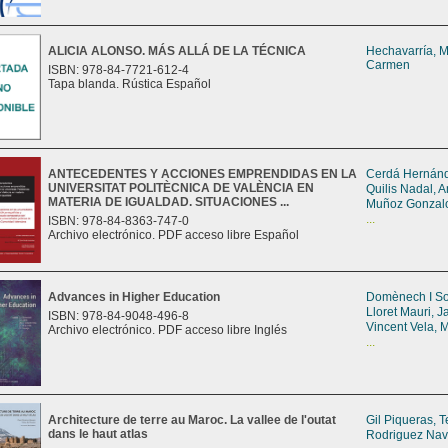
ALICIA ALONSO. MÁS ALLÁ DE LA TÉCNICA
Hechavarría, M
Carmen
ISBN: 978-84-7721-612-4
Tapa blanda. Rústica Español
ANTECEDENTES Y ACCIONES EMPRENDIDAS EN LA
Cerdá Hernánd
UNIVERSITAT POLITÈCNICA DE VALÈNCIA EN
Quilis Nadal, 
MATERIA DE IGUALDAD. SITUACIONES ...
Muñoz Gonzalo
...
ISBN: 978-84-8363-747-0
Archivo electrónico. PDF acceso libre Español
Advances in Higher Education
Domènech I So
Lloret Mauri, 
ISBN: 978-84-9048-496-8
Vincent Vela, M
Archivo electrónico. PDF acceso libre Inglés
...
Architecture de terre au Maroc. La vallee de l'outat
Gil Piqueras, 
dans le haut atlas
Rodriguez Nav