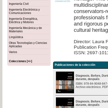
multidisciplina
Ingeniería Civil
Ingeniería Electrónica y
conservators-re
Comunicaciones
professionals 
Ingeniería Energética,
Eléctrica y Motores
and rigorous pe
Ingeniería Mecánica y de
cultural herita
Materiales
Lingüística
Director: Laura 
Otras Tecnologías y Ciencias
Publication Fre
Aplicadas
ISSN: 2697-101
Varios
Colecciones [+/-]
Publicaciones de la colección
Diagnosis. Before, Durin
durante, después
ISBN: 978-84-9048-847
Archivo electrónico. PDF
Diagnosis. Before, Durin
durante, después