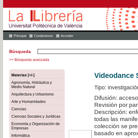
Principal
Contáctenos
Acceder
Búsqueda
>> Búsqueda avanzada
Videodance 
Materias [+/-]
Agronomía, Hidráulica y
Tipo: investigació
Medio Natural
Arquitectura y Urbanismo
Difusión: acceso
Arte y Humanidades
Revisión por pa
Ciencias
Descripción: en
Ciencias Sociales y Jurídicas
todas las manif
Economía y Organización de
colección se pr
Empresas
basado en aproxi
Informática