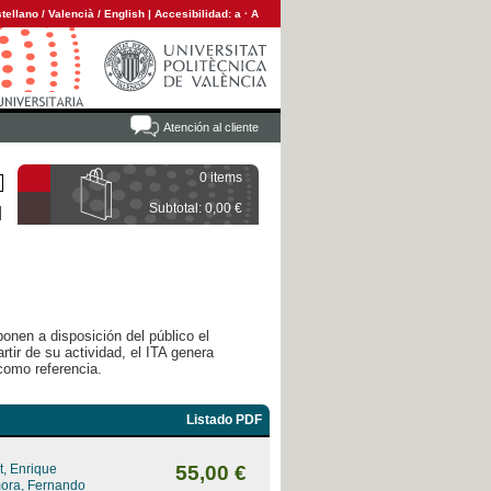
tellano
/
Valencià
/
English
|
Accesibilidad:
a
·
A
Atención al cliente
0 items
Subtotal: 0,00 €
ponen a disposición del público el
rtir de su actividad, el ITA genera
como referencia.
Listado PDF
, Enrique
55,00 €
mora, Fernando