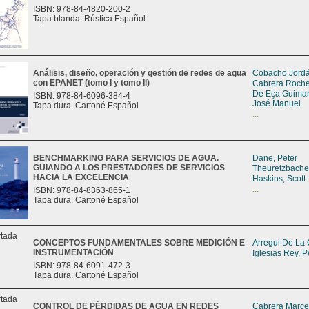
ISBN: 978-84-4820-200-2
Tapa blanda. Rústica Español
Análisis, diseño, operación y gestión de redes de agua
Cobacho Jordá
con EPANET (tomo I y tomo II)
Cabrera Roche
De Eça Guimar
ISBN: 978-84-6096-384-4
José Manuel
Tapa dura. Cartoné Español
...
BENCHMARKING PARA SERVICIOS DE AGUA.
Dane, Peter
GUIANDO A LOS PRESTADORES DE SERVICIOS
Theuretzbacher
HACIA LA EXCELENCIA
Haskins, Scott
...
ISBN: 978-84-8363-865-1
Tapa dura. Cartoné Español
CONCEPTOS FUNDAMENTALES SOBRE MEDICIÓN E
Arregui De La 
INSTRUMENTACIÓN
Iglesias Rey, P
ISBN: 978-84-6091-472-3
Tapa dura. Cartoné Español
CONTROL DE PÉRDIDAS DE AGUA EN REDES
Cabrera Marcet