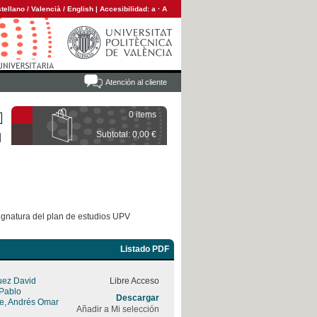
tellano
/
Valencià
/
English
|
Accesibilidad:
a
·
A
Atención al cliente
0 items
Subtotal: 0,00 €
ignatura del plan de estudios UPV
Listado PDF
uez David
Libre Acceso
 Pablo
Descargar
rre, Andrés Omar
Añadir a Mi selección