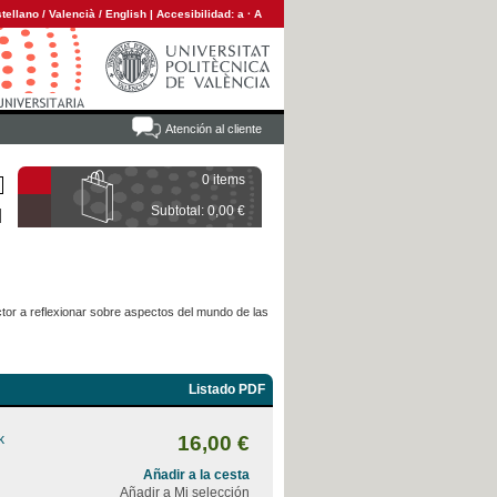
tellano
/
Valencià
/
English
|
Accesibilidad:
a
·
A
Atención al cliente
0 items
Subtotal: 0,00 €
ctor a reflexionar sobre aspectos del mundo de las
Listado PDF
k
16,00 €
Añadir a la cesta
Añadir a Mi selección