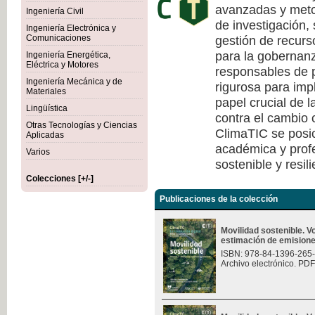
avanzadas y meto
Ingeniería Civil
de investigación, 
Ingeniería Electrónica y
gestión de recurs
Comunicaciones
para la gobernanza
Ingeniería Energética,
Eléctrica y Motores
responsables de p
Ingeniería Mecánica y de
rigurosa para imp
Materiales
papel crucial de l
Lingüística
contra el cambio c
Otras Tecnologías y Ciencias
ClimaTIC se posi
Aplicadas
académica y profe
Varios
sostenible y resili
Colecciones [+/-]
Publicaciones de la colección
Movilidad sostenible. 
estimación de emision
ISBN: 978-84-1396-265
Archivo electrónico. PDF