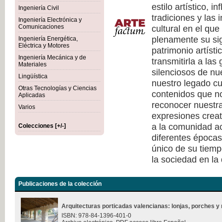
estilo artístico, i
Ingeniería Civil
tradiciones y las 
Ingeniería Electrónica y
cultural en el qu
Comunicaciones
plenamente su sig
Ingeniería Energética,
Eléctrica y Motores
patrimonio artísti
Ingeniería Mecánica y de
transmitirla a las
Materiales
silenciosos de nu
Lingüística
nuestro legado cu
Otras Tecnologías y Ciencias
contenidos que no
Aplicadas
reconocer nuestra
Varios
expresiones creat
a la comunidad ac
Colecciones [+/-]
diferentes épocas
único de su tiempo
la sociedad en la
Publicaciones de la colección
Arquitecturas porticadas valencianas: lonjas, porches y 
ISBN: 978-84-1396-401-0