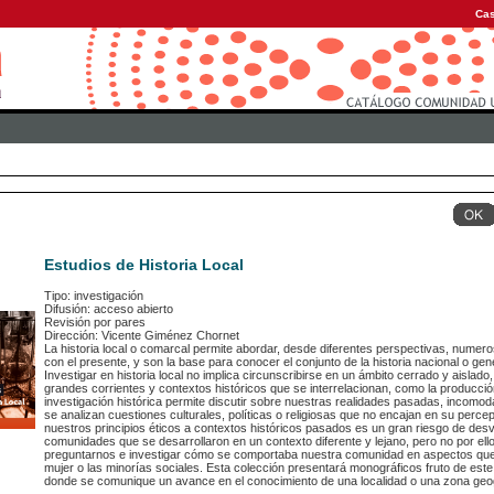
Cas
Estudios de Historia Local
Tipo: investigación
Difusión: acceso abierto
Revisión por pares
Dirección: Vicente Giménez Chornet
La historia local o comarcal permite abordar, desde diferentes perspectivas, numer
con el presente, y son la base para conocer el conjunto de la historia nacional o gen
Investigar en historia local no implica circunscribirse en un ámbito cerrado y aislado,
grandes corrientes y contextos históricos que se interrelacionan, como la producción
investigación histórica permite discutir sobre nuestras realidades pasadas, incomo
se analizan cuestiones culturales, políticas o religiosas que no encajan en su percep
nuestros principios éticos a contextos históricos pasados es un gran riesgo de desvi
comunidades que se desarrollaron en un contexto diferente y lejano, pero no por ello
preguntarnos e investigar cómo se comportaba nuestra comunidad en aspectos que h
mujer o las minorías sociales. Esta colección presentará monográficos fruto de est
donde se comunique un avance en el conocimiento de una localidad o una zona geog