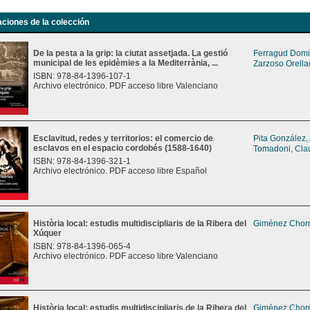
aciones de la colección
De la pesta a la grip: la ciutat assetjada. La gestió
Ferragud Domi
municipal de les epidèmies a la Mediterrània, ...
Zarzoso Orella
ISBN: 978-84-1396-107-1
Archivo electrónico. PDF acceso libre Valenciano
Esclavitud, redes y territorios: el comercio de
Pita González,
esclavos en el espacio cordobés (1588-1640)
Tomadoni, Cla
ISBN: 978-84-1396-321-1
Archivo electrónico. PDF acceso libre Español
Història local: estudis multidiscipliaris de la Ribera del
Giménez Chorn
Xúquer
ISBN: 978-84-1396-065-4
Archivo electrónico. PDF acceso libre Valenciano
Història local: estudis multidiscipliaris de la Ribera del
Giménez Chorn