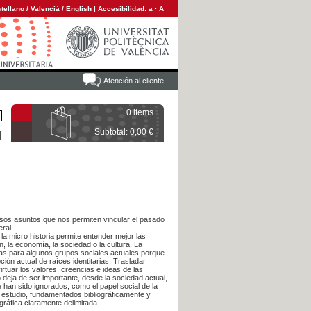
tellano
/
Valencià
/
English
|
Accesibilidad:
a
·
A
Atención al cliente
0 items
Subtotal: 0,00 €
osos asuntos que nos permiten vincular el pasado
eral.
 la micro historia permite entender mejor las
, la economía, la sociedad o la cultura. La
das para algunos grupos sociales actuales porque
ción actual de raíces identitarias. Trasladar
rtuar los valores, creencias e ideas de las
 deja de ser importante, desde la sociedad actual,
an sido ignorados, como el papel social de la
e estudio, fundamentados bibliográficamente y
ráfica claramente delimitada.