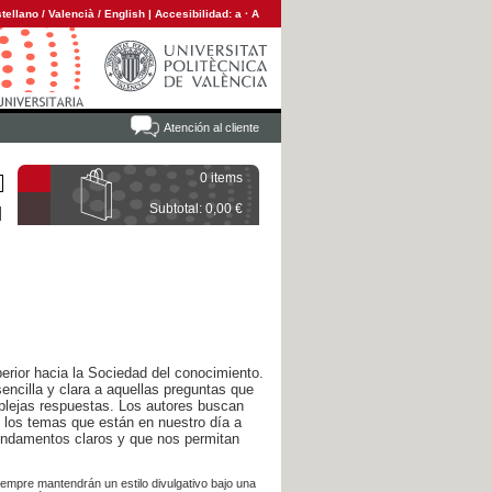
tellano
/
Valencià
/
English
|
Accesibilidad:
a
·
A
Atención al cliente
0 items
Subtotal: 0,00 €
erior hacia la Sociedad del conocimiento.
encilla y clara a aquellas preguntas que
lejas respuestas. Los autores buscan
e los temas que están en nuestro día a
undamentos claros y que nos permitan
iempre mantendrán un estilo divulgativo bajo una