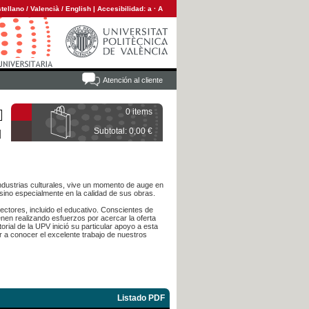
tellano
/
Valencià
/
English
|
Accesibilidad:
a
·
A
Atención al cliente
0 items
Subtotal: 0,00 €
 industrias culturales, vive un momento de auge en
sino especialmente en la calidad de sus obras.
sectores, incluido el educativo. Conscientes de
ienen realizando esfuerzos por acercar la oferta
rial de la UPV inició su particular apoyo a esta
r a conocer el excelente trabajo de nuestros
Listado PDF