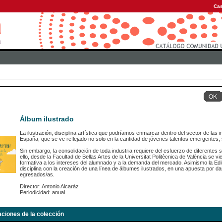
Cas
Álbum ilustrado
La ilustración, disciplina artística que podríamos enmarcar dentro del sector de las
España, que se ve reflejado no solo en la cantidad de jóvenes talentos emergentes, 
Sin embargo, la consolidación de toda industria requiere del esfuerzo de diferentes 
ello, desde la Facultad de Bellas Artes de la Universitat Politècnica de València se v
formativa a los intereses del alumnado y a la demanda del mercado. Asimismo la Edito
disciplina con la creación de una línea de álbumes ilustrados, en una apuesta por da
egresados/as.
Director: Antonio Alcaráz
Periodicidad: anual
aciones de la colección