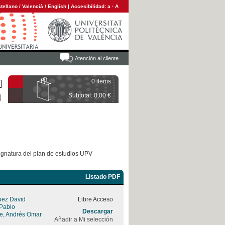
tellano
/
Valencià
/
English
|
Accesibilidad:
a
·
A
Atención al cliente
0 items
Subtotal: 0,00 €
ignatura del plan de estudios UPV
Listado PDF
uez David
Libre Acceso
 Pablo
Descargar
rre, Andrés Omar
Añadir a Mi selección