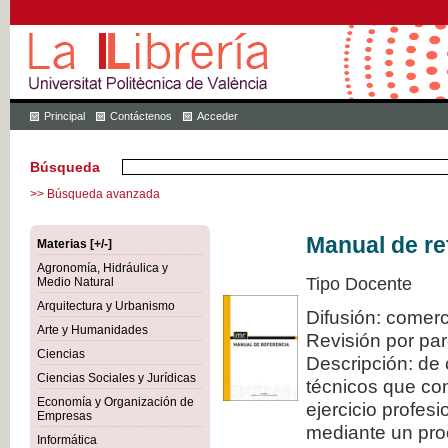
Principal
Contáctenos
Acceder
Búsqueda
>> Búsqueda avanzada
Manual de re
Materias [+/-]
Agronomía, Hidráulica y
Tipo Docente
Medio Natural
Arquitectura y Urbanismo
Difusión: comerc
Arte y Humanidades
Revisión por pa
Ciencias
Descripción: de 
Ciencias Sociales y Jurídicas
técnicos que con
Economía y Organización de
ejercicio profes
Empresas
mediante un proc
Informática