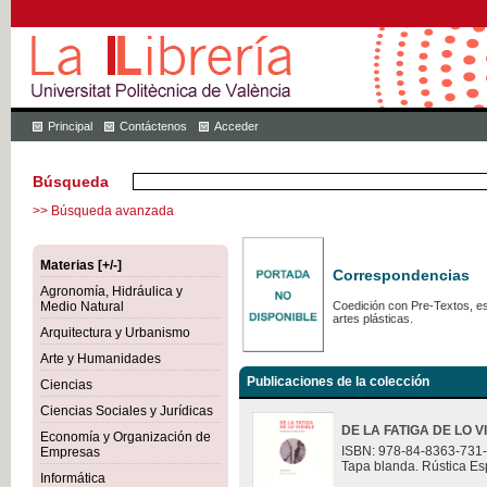
Principal
Contáctenos
Acceder
Búsqueda
>> Búsqueda avanzada
Materias [+/-]
Correspondencias
Agronomía, Hidráulica y
Medio Natural
Coedición con Pre-Textos, est
artes plásticas.
Arquitectura y Urbanismo
Arte y Humanidades
Publicaciones de la colección
Ciencias
Ciencias Sociales y Jurídicas
DE LA FATIGA DE LO V
Economía y Organización de
ISBN: 978-84-8363-731
Empresas
Tapa blanda. Rústica Es
Informática