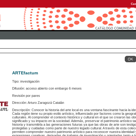
Cas
ARTEfactum
Tipo: investigación
Difusión: acceso abierto con embargo 6 meses
Revisión por pares
Dirección: Arturo Zaragozá Catalán
Descripción: Conocer la historia del arte local es una ventana fascinante hacia la ide
Cada región tiene su propio estilo artístico, influenciado por factores como la geografí
culturales. Al comprender el contexto histórico y cultural en el que se crearon las
significado y su impacto en la sociedad. Además, preservar el patrimonio artístico 
historia y transmitirla a las generaciones futuras ya que las obras de arte son test
protegidas y cuidadas como parte de nuestro legado cultural. A través de esta cole
permiten comprender nuestro patrimonio artístico para reconocer nuestra identidad
expresiones creativas, derivadas de trabajos de investigación y orientadas tanto a