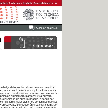
tellano
/
Valencià
/
English
|
Accesibilidad:
a
·
A
Atención al cliente
0 items
Subtotal: 0,00 €
ntidad y el desarrollo cultural de una comunidad.
a, la historia, las tradiciones y las interacciones
 obras de arte, podemos apreciar más plenamente su
también es crucial para mantener viva nuestra
igos silenciosos de nuestro pasado, y deben ser
cción de libros, seleccionamos contenidos que nos
 y preservarla. Se recogerán una amplia gama de
 la comunidad académica, como a todo lector que