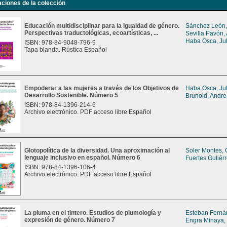
aciones de la colección
Educación multidisciplinar para la igualdad de género.
Sánchez León,
Perspectivas traductológicas, ecoartísticas, ...
Sevilla Pavón,
Haba Osca, Jul
ISBN: 978-84-9048-796-9
Tapa blanda. Rústica Español
Empoderar a las mujeres a través de los Objetivos de
Haba Osca, Jul
Desarrollo Sostenible. Número 5
Brunold, Andr
ISBN: 978-84-1396-214-6
Archivo electrónico. PDF acceso libre Español
Glotopolítica de la diversidad. Una aproximación al
Soler Montes, 
lenguaje inclusivo en español. Número 6
Fuertes Gutiér
ISBN: 978-84-1396-106-4
Archivo electrónico. PDF acceso libre Español
La pluma en el tintero. Estudios de plumología y
Esteban Ferná
expresión de género. Número 7
Engra Minaya,