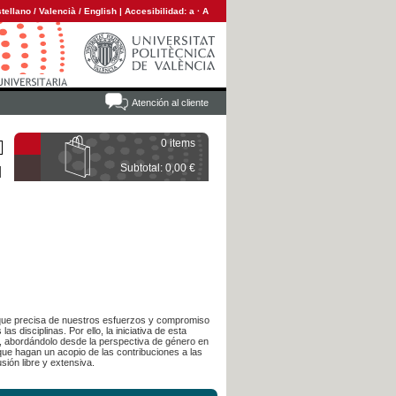
tellano
/
Valencià
/
English
|
Accesibilidad:
a
·
A
Atención al cliente
0 items
Subtotal: 0,00 €
 que precisa de nuestros esfuerzos y compromiso
as disciplinas. Por ello, la iniciativa de esta
al, abordándolo desde la perspectiva de género en
que hagan un acopio de las contribuciones a las
ión libre y extensiva.