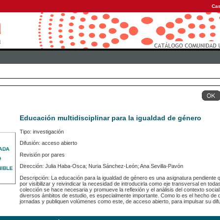
Cas
Educación multidisciplinar para la igualdad de género
Tipo: investigación
Difusión: acceso abierto
Revisión por pares
Dirección: Julia Haba-Osca; Nuria Sánchez-León; Ana Sevilla-Pavón
Descripción: La educación para la igualdad de género es una asignatura pendiente
por visibilizar y reivindicar la necesidad de introducirla como eje transversal en todas l
colección se hace necesaria y promueve la reflexión y el análisis del contexto soci
diversos ámbitos de estudio, es especialmente importante. Como lo es el hecho de 
jornadas y publiquen volúmenes como este, de acceso abierto, para impulsar su difus