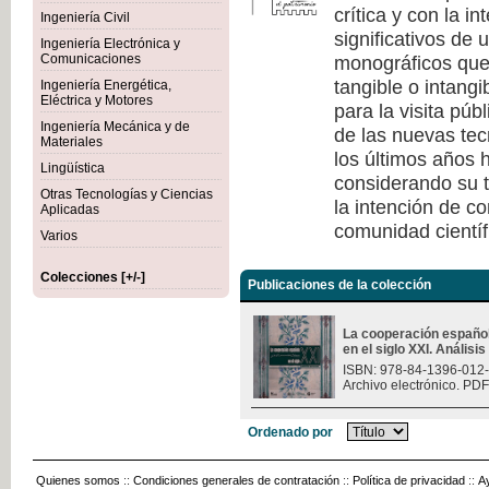
crítica y con la i
Ingeniería Civil
significativos de
Ingeniería Electrónica y
monográficos que 
Comunicaciones
tangible o intang
Ingeniería Energética,
Eléctrica y Motores
para la visita púb
Ingeniería Mecánica y de
de las nuevas tec
Materiales
los últimos años h
Lingüística
considerando su t
Otras Tecnologías y Ciencias
la intención de c
Aplicadas
comunidad científ
Varios
Colecciones [+/-]
Publicaciones de la colección
La cooperación españo
en el siglo XXI. Análisi
ISBN: 978-84-1396-012
Archivo electrónico. PDF
Ordenado por
Quienes somos
::
Condiciones generales de contratación
::
Política de privacidad
::
A