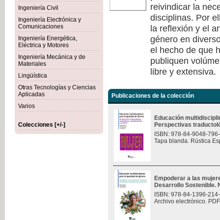
reivindicar la nec
Ingeniería Civil
disciplinas. Por e
Ingeniería Electrónica y
la reflexión y el 
Comunicaciones
género en diverso
Ingeniería Energética,
Eléctrica y Motores
el hecho de que h
Ingeniería Mecánica y de
publiquen volúmen
Materiales
libre y extensiva.
Lingüística
Otras Tecnologías y Ciencias
Aplicadas
Publicaciones de la colección
Varios
Educación multidiscipli
Colecciones [+/-]
Perspectivas traductológ
ISBN: 978-84-9048-796
Tapa blanda. Rústica Es
Empoderar a las mujere
Desarrollo Sostenible.
ISBN: 978-84-1396-214
Archivo electrónico. PDF