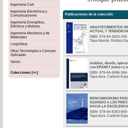
Ingeniería Civil
Ingeniería Electrónica y
Publicaciones de la colección
Comunicaciones
Ingeniería Energética,
Eléctrica y Motores
ABASTECIMIENTOS D
ACTUAL Y TENDENCI
Ingeniería Mecánica y de
ISBN: 978-84-4820-200
Materiales
Tapa blanda. Rústica Es
Lingüística
Otras Tecnologías y Ciencias
Aplicadas
Varios
Análisis, diseño, opera
con EPANET (tomo I y t
Colecciones [+/-]
ISBN: 978-84-6096-384
Tapa dura. Cartoné Esp
BENCHMARKING PARA
GUIANDO A LOS PRES
HACIA LA EXCELENCI
ISBN: 978-84-8363-865
Tapa dura. Cartoné Esp