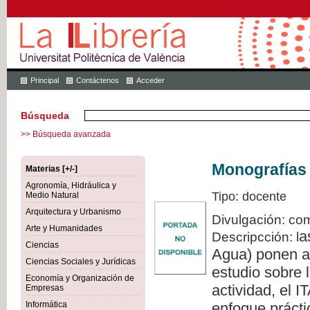
Principal
Contáctenos
Acceder
Búsqueda
>> Búsqueda avanzada
Monografías 
Materias [+/-]
Agronomía, Hidráulica y
Tipo: docente
Medio Natural
Arquitectura y Urbanismo
Divulgación: com
Arte y Humanidades
a
Descripcción: l
Ciencias
Agua) ponen a 
Ciencias Sociales y Jurídicas
estudio sobre l
Economía y Organización de
actividad, el 
Empresas
Informática
enfoque prácti