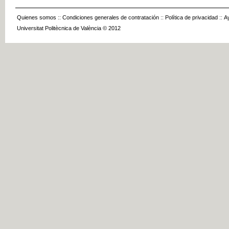
Quienes somos
::
Condiciones generales de contratación
::
Política de privacidad
::
A
Universitat Politècnica de València © 2012