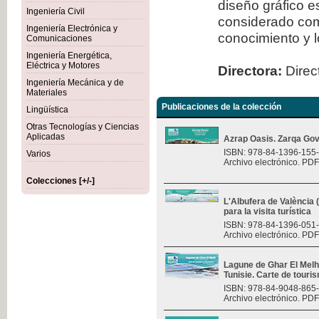
diseño gráfico 
Ingeniería Civil
considerado com
Ingeniería Electrónica y
conocimiento y l
Comunicaciones
Ingeniería Energética,
Eléctrica y Motores
Directora:
Direct
Ingeniería Mecánica y de
Materiales
Publicaciones de la colección
Lingüística
Otras Tecnologías y Ciencias
Aplicadas
Azrap Oasis. Zarqa Gov
ISBN: 978-84-1396-155
Varios
Archivo electrónico. PDF
Colecciones [+/-]
L'Albufera de València
para la visita turística
ISBN: 978-84-1396-051
Archivo electrónico. PDF
Lagune de Ghar El Melh 
Tunisie. Carte de touri
ISBN: 978-84-9048-865
Archivo electrónico. PDF