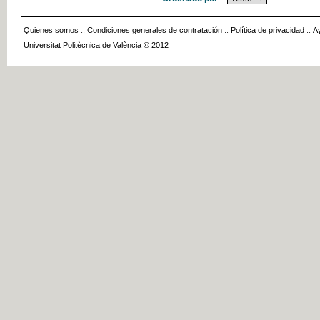
Quienes somos
::
Condiciones generales de contratación
::
Política de privacidad
::
A
Universitat Politècnica de València © 2012